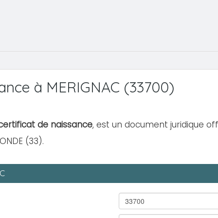
sance à MERIGNAC (33700)
ertificat de naissance
, est un document juridique off
RONDE (33).
AC