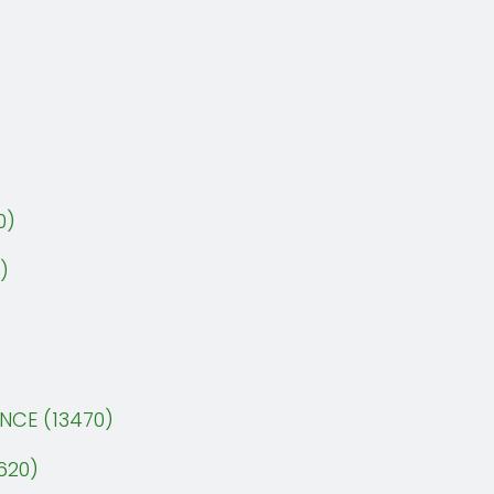
)
0)
)
NCE (13470)
620)