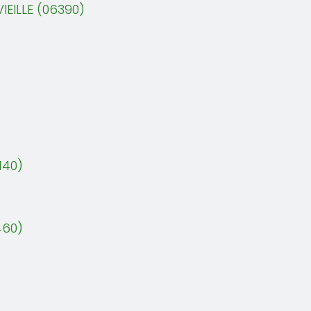
IEILLE (06390)
140)
460)