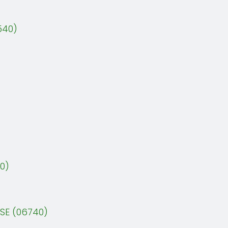
540)
0)
SE (06740)