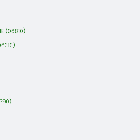
)
E (06810)
06310)
390)