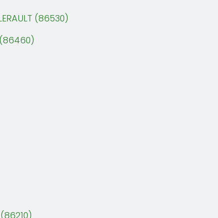
LERAULT (86530)
 (86460)
(86210)