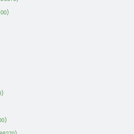
100)
)
0)
00)
86270)