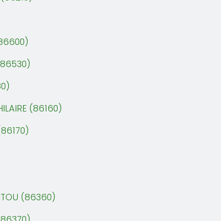
(86600)
(86530)
0)
ILAIRE (86160)
(86170)
ITOU (86360)
(86370)