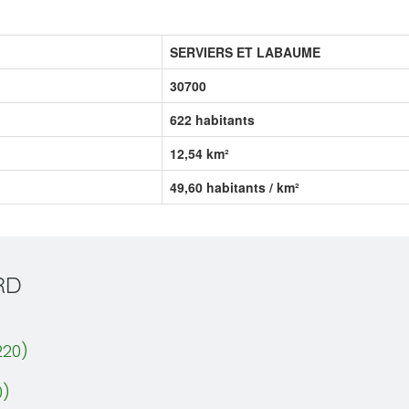
SERVIERS ET LABAUME
30700
622 habitants
12,54 km²
49,60 habitants / km²
RD
220)
0)