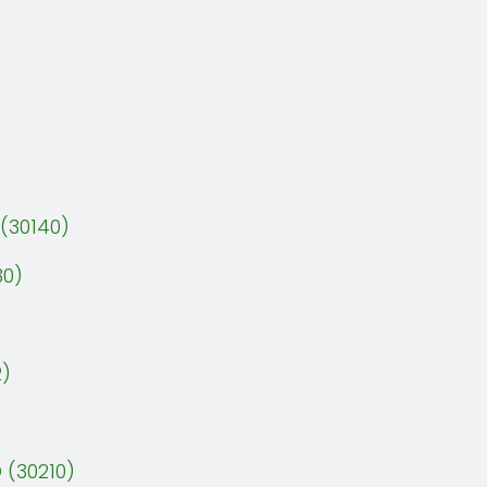
(30140)
30)
2)
 (30210)