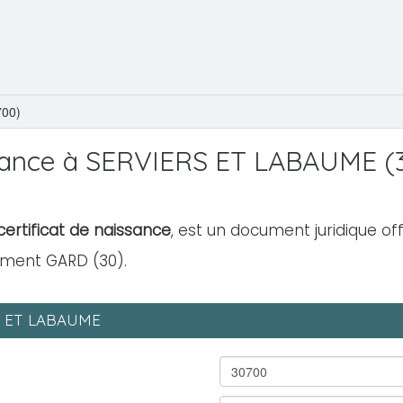
00)
sance à SERVIERS ET LABAUME (
ertificat de naissance
, est un document juridique off
ement GARD (30).
RS ET LABAUME