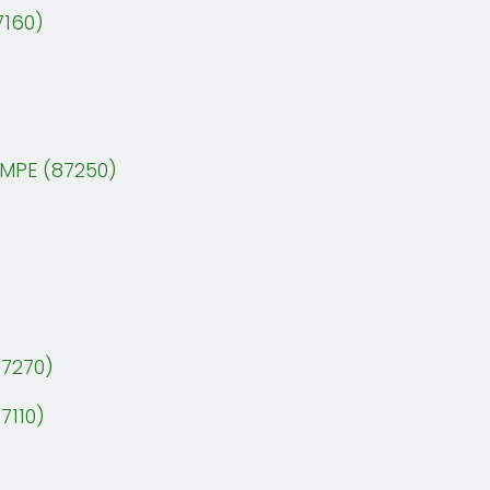
7160)
EMPE (87250)
7270)
7110)