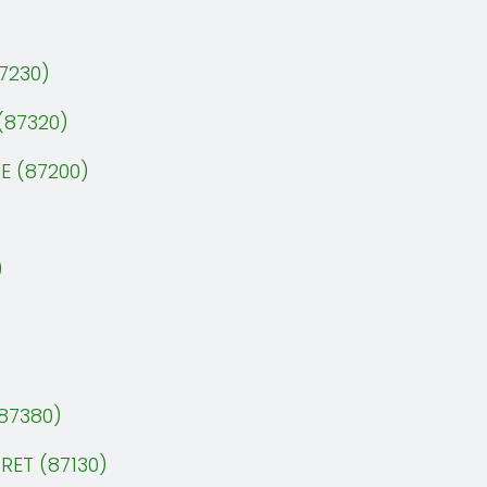
7230)
(87320)
E (87200)
)
87380)
RET (87130)