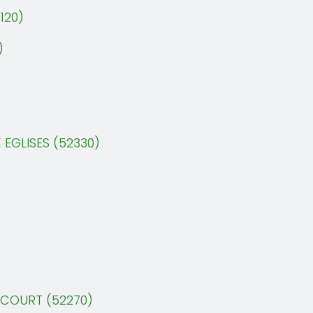
120)
)
EGLISES (52330)
UCOURT (52270)