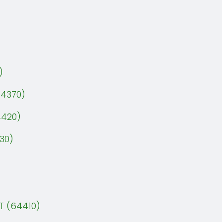
)
64370)
4420)
30)
T (64410)