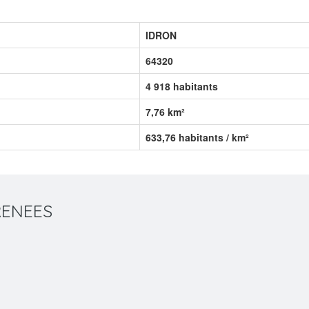
IDRON
64320
4 918 habitants
7,76 km²
633,76 habitants / km²
YRENEES