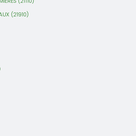
IERES (21110)
AUX (21910)
)