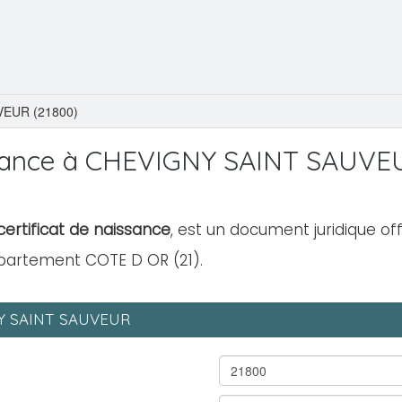
EUR (21800)
sance à CHEVIGNY SAINT SAUVE
ertificat de naissance
, est un document juridique off
épartement COTE D OR (21).
GNY SAINT SAUVEUR